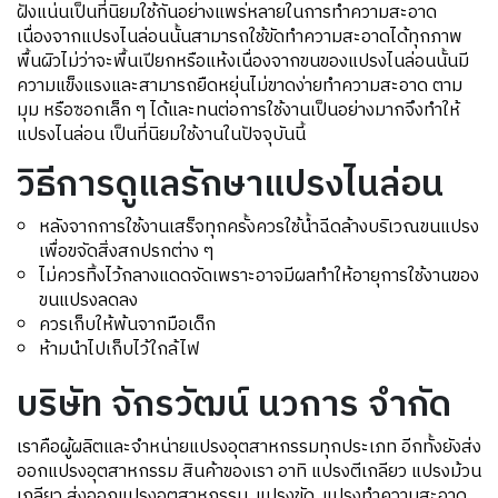
ฝังแน่นเป็นที่นิยมใช้กันอย่างแพร่หลายในการทำความสะอาด
เนื่องจากแปรงไนล่อนนั้นสามารถใช้ขัดทำความสะอาดได้ทุกภาพ
พื้นผิวไม่ว่าจะพื้นเปียกหรือแห้งเนื่องจากขนของแปรงไนล่อนนั้นมี
ความแข็งแรงและสามารถยืดหยุ่นไม่ขาดง่ายทำความสะอาด ตาม
มุม หรือซอกเล็ก ๆ ได้และทนต่อการใช้งานเป็นอย่างมากจึงทำให้
แปรงไนล่อน เป็นที่นิยมใช้งานในปัจจุบันนี้
วิธีการดูแลรักษาแปรงไนล่อน
หลังจากการใช้งานเสร็จทุกครั้งควรใช้น้ำฉีดล้างบริเวณขนแปรง
เพื่อขจัดสิ่งสกปรกต่าง ๆ
ไม่ควรทิ้งไว้กลางแดดจัดเพราะอาจมีผลทำให้อายุการใช้งานของ
ขนแปรงลดลง
ควรเก็บให้พ้นจากมือเด็ก
ห้ามนำไปเก็บไว้ใกล้ไฟ
บริษัท จักรวัฒน์ นวการ จำกัด
เราคือผู้ผลิตและจำหน่ายแปรงอุตสาหกรรมทุกประเภท อีกทั้งยังส่ง
ออกแปรงอุตสาหกรรม สินค้าของเรา อาทิ แปรงตีเกลียว แปรงม้วน
เกลียว ส่งออกแปรงอุตสาหกรรม, แปรงขัด, แปรงทำความสะอาด,