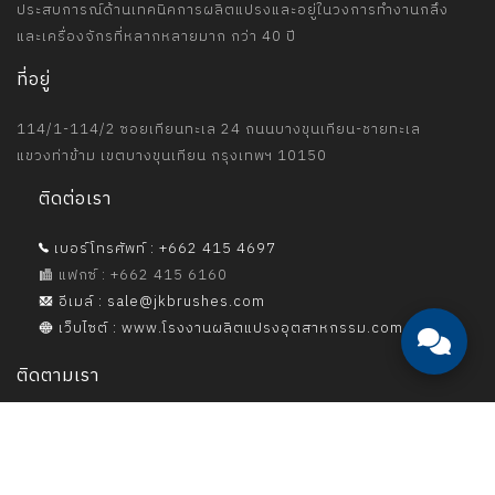
ประสบการณ์ด้านเทคนิคการผลิตแปรงและอยู่ในวงการทำงานกลึง
และเครื่องจักรที่หลากหลายมาก กว่า 40 ปี
ที่อยู่
114/1-114/2 ซอยเทียนทะเล 24 ถนนบางขุนเทียน-ชายทะเล
แขวงท่าข้าม เขตบางขุนเทียน กรุงเทพฯ 10150
ติดต่อเรา
เบอร์โทรศัพท์ : +662 415 4697
แฟกซ์ : +662 415 6160
อีเมล์ : sale@jkbrushes.com
เว็บไซต์ : www.โรงงานผลิตแปรงอุตสาหกรรม.com
ติดตามเรา